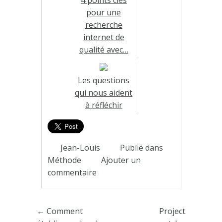
4 points clés
pour une
recherche
internet de
qualité avec…
Les questions
qui nous aident
à réfléchir
Jean-Louis
Publié dans
Méthode
Ajouter un
commentaire
Poster navigation
←
Comment
Project